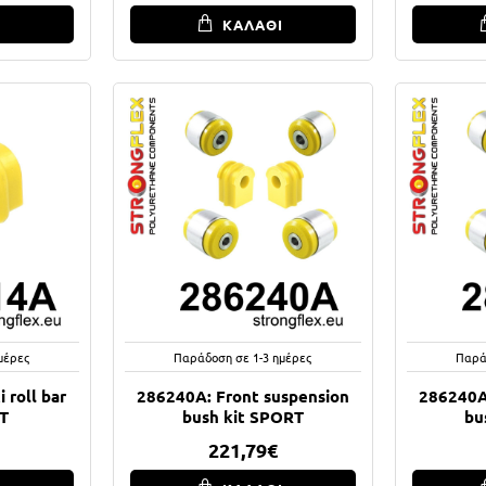
Ι
ΚΑΛΑΘΙ
μέρες
Παράδοση σε 1-3 ημέρες
Παρά
 roll bar
286240A: Front suspension
286240A
T
bush kit SPORT
bu
221,79€