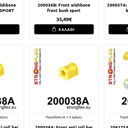
wishbone
200036B: Front wishbone
200037A: 
t SPORT
front bush sport
35,49€
Ι
ΚΑΛΑΘΙ
μέρες
Παράδοση σε 1-3 ημέρες
Παρά
 roll bar
200038A: Front anti roll bar
206175A