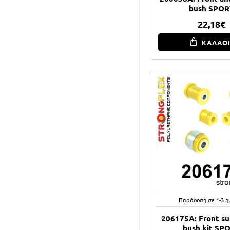
bush SPOR
22,18€
ΚΑΛΑΘ
Παράδοση σε 1-3 η
206175A: Front su
bush kit SP