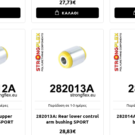
27,73€
Ι
ΚΑΛΑΘΙ
μέρες
Παράδοση σε 1-3 ημέρες
Παρά
upper
282013A: Rear lower control
282014A:
 SPORT
arm bushing SPORT
28,83€