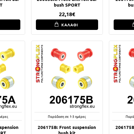
T
bush SPORT
bu
22,18€
Ι
ΚΑΛΑΘΙ
μέρες
Παράδοση σε 1-3 ημέρες
Παρά
spension
206175B: Front suspension
206175B
ORT
bush kit