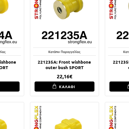
λίας
Κατόπιν Παραγγελίας
Κατ
wishbone
221235A: Front wishbone
221235B
PORT
outer bush SPORT
22,16€
Ι
ΚΑΛΑΘΙ