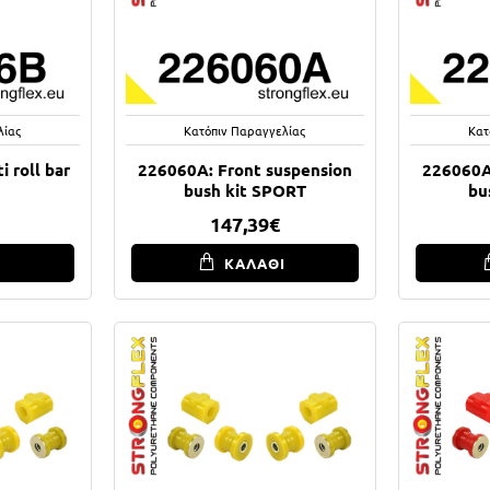
λίας
Κατόπιν Παραγγελίας
Κατ
 roll bar
226060A: Front suspension
226060A
bush kit SPORT
bu
147,39€
Ι
ΚΑΛΑΘΙ