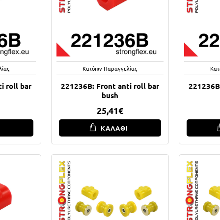
λίας
Κατόπιν Παραγγελίας
Κατ
 roll bar
221236B: Front anti roll bar
221236B:
bush
25,41€
Ι
ΚΑΛΑΘΙ