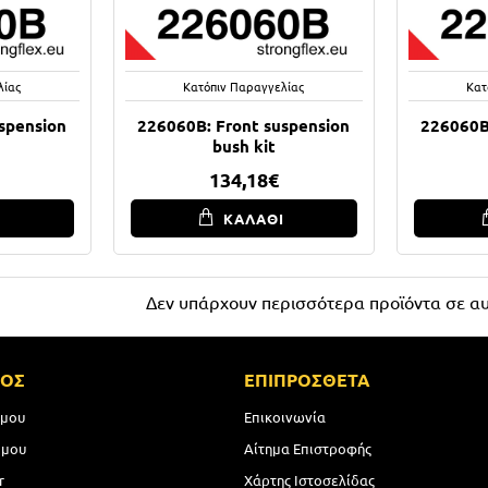
λίας
Κατόπιν Παραγγελίας
Κατ
spension
226060B: Front suspension
226060B
bush kit
134,18€
Ι
ΚΑΛΑΘΙ
Δεν υπάρχουν περισσότερα προϊόντα σε αυ
ΜΟΣ
ΕΠΙΠΡΟΣΘΕΤΑ
 μου
Επικοινωνία
 μου
Αίτημα Επιστροφής
r
Χάρτης Ιστοσελίδας