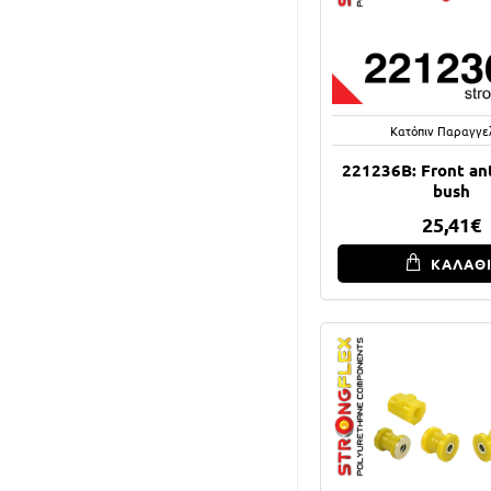
Κατόπιν Παραγγε
221236B: Front anti
bush
25,41€
ΚΑΛΑΘ