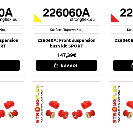
λίας
Κατόπιν Παραγγελίας
Κατ
spension
226060A: Front suspension
226060B
ORT
bush kit SPORT
147,39€
Ι
ΚΑΛΑΘΙ