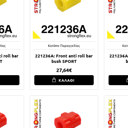
λίας
Κατόπιν Παραγγελίας
Κατ
 roll bar
221236A: Front anti roll bar
221236A:
T
bush SPORT
27,64€
Ι
ΚΑΛΑΘΙ