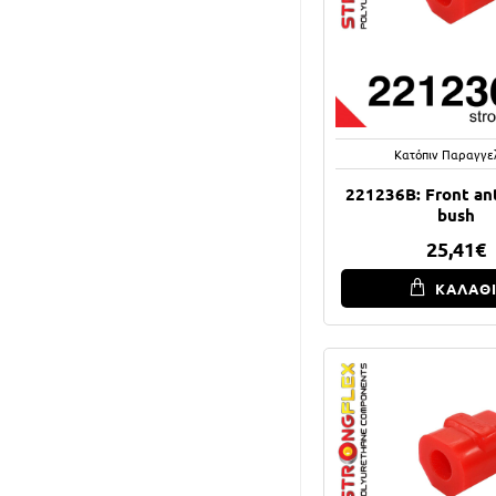
Κατόπιν Παραγγε
221236B: Front anti
bush
25,41€
ΚΑΛΑΘ