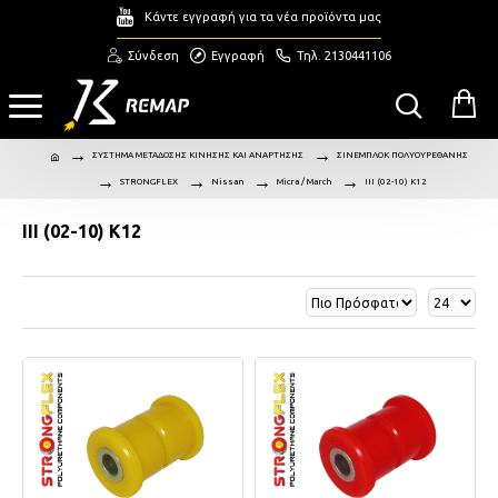
Κάντε εγγραφή για τα νέα προϊόντα μας
Σύνδεση
Εγγραφή
Τηλ. 2130441106
ΣΥΣΤΗΜΑ ΜΕΤΑΔΟΣΗΣ ΚΙΝΗΣΗΣ ΚΑΙ ΑΝΑΡΤΗΣΗΣ
ΣΙΝΕΜΠΛΟΚ ΠΟΛΥΟΥΡΕΘΑΝΗΣ
STRONGFLEX
Nissan
Micra / March
III (02-10) K12
III (02-10) K12