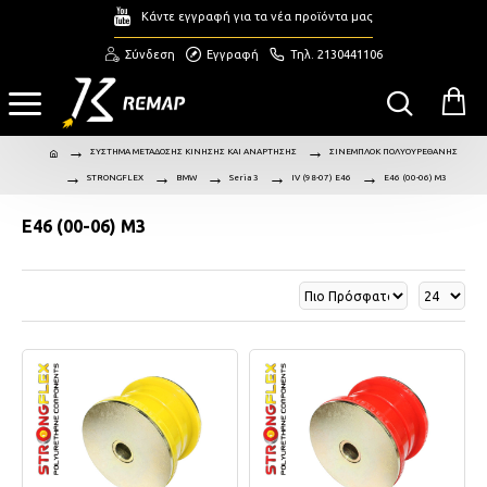
Κάντε εγγραφή για τα νέα προϊόντα μας
Σύνδεση
Εγγραφή
Τηλ. 2130441106
ΣΥΣΤΗΜΑ ΜΕΤΑΔΟΣΗΣ ΚΙΝΗΣΗΣ ΚΑΙ ΑΝΑΡΤΗΣΗΣ
ΣΙΝΕΜΠΛΟΚ ΠΟΛΥΟΥΡΕΘΑΝΗΣ
STRONGFLEX
BMW
Seria 3
IV (98-07) E46
E46 (00-06) M3
E46 (00-06) M3