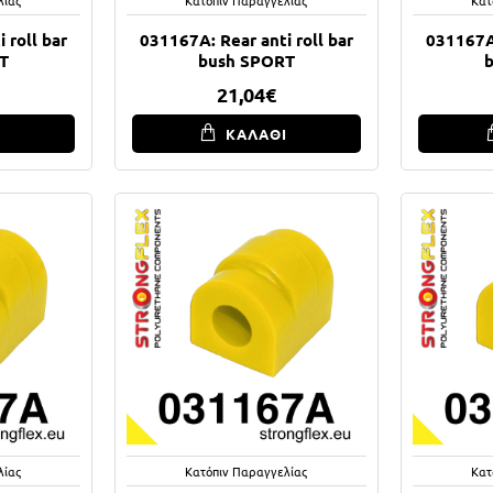
 roll bar
031167A: Rear anti roll bar
031167A:
T
bush SPORT
21,04€
Ι
ΚΑΛΑΘΙ
λίας
Κατόπιν Παραγγελίας
Κατ