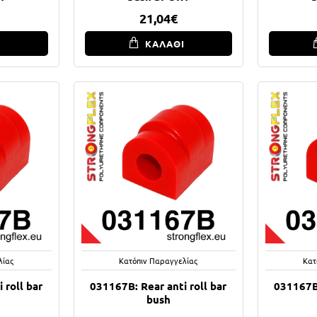
21,04€
Ι
ΚΑΛΑΘΙ
λίας
Κατόπιν Παραγγελίας
Κατ
 roll bar
031167B: Rear anti roll bar
031167B:
bush