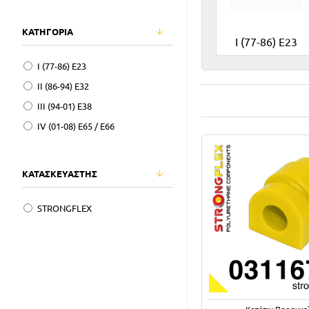
ΚΑΤΗΓΟΡΙΑ
I (77-86) E23
I (77-86) E23
II (86-94) E32
III (94-01) E38
IV (01-08) E65 / E66
ΚΑΤΑΣΚΕΥΑΣΤΗΣ
STRONGFLEX
Κατόπιν Παραγγε