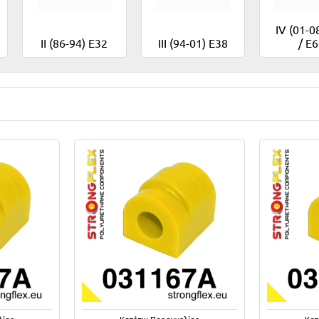
IV (01-0
II (86-94) E32
III (94-01) E38
/ E
λίας
Κατόπιν Παραγγελίας
Κατ