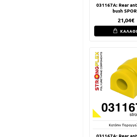
031167A: Rear anti
bush SPOR
21,04€
ΚΑΛΑΘ
Κατόπιν Παραγγε
031167A: Rear anti