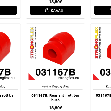
18,80€
Ι
ΚΑΛΑΘΙ
λίας
Κατόπιν Παραγγελίας
Κατ
 roll bar
031167B: Rear anti roll bar
031167B:
bush
18,80€