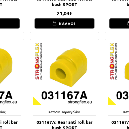
T
bush SPORT
21,04€
Ι
ΚΑΛΑΘΙ
λίας
Κατόπιν Παραγγελίας
Κατ
 roll bar
031167A: Rear anti roll bar
031167A:
T
bush SPORT