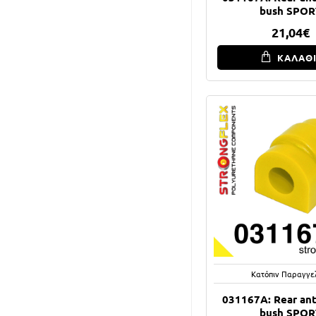
bush SPOR
21,04€
ΚΑΛΑΘ
Κατόπιν Παραγγε
031167A: Rear anti
bush SPOR