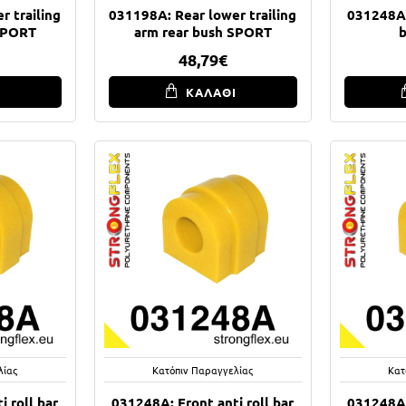
r trailing
031198A: Rear lower trailing
031248A:
SPORT
arm rear bush SPORT
48,79€
Ι
ΚΑΛΑΘΙ
λίας
Κατόπιν Παραγγελίας
Κατ
 roll bar
031248A: Front anti roll bar
031248A: