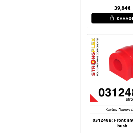
39,84€
ΚΑΛΑΘ
Κατόπιν Παραγγε
031248B: Front anti
bush