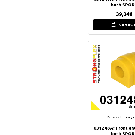
bush SPOR
39,84€
ΚΑΛΑΘ
Κατόπιν Παραγγε
031248A: Front anti
bush SPOR