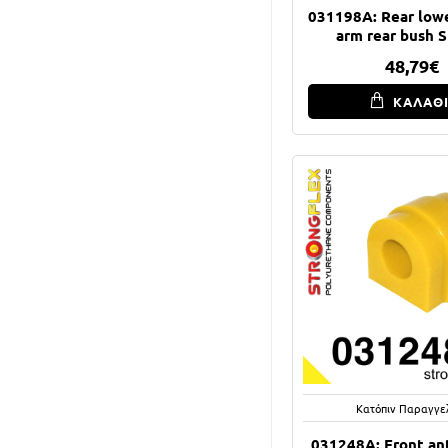
031198A: Rear lowe
arm rear bush 
48,79€
ΚΑΛΑΘ
Κατόπιν Παραγγε
031248A: Front anti