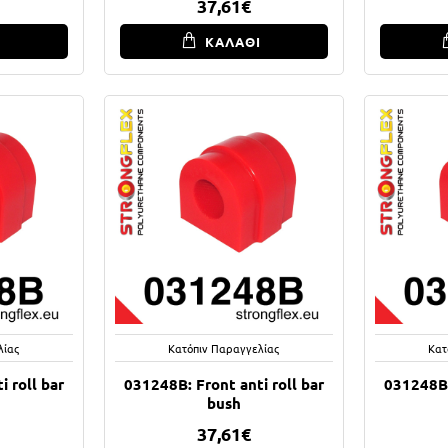
37,61€
Ι
ΚΑΛΑΘΙ
λίας
Κατόπιν Παραγγελίας
Κατ
 roll bar
031248B: Front anti roll bar
031248B:
bush
37,61€