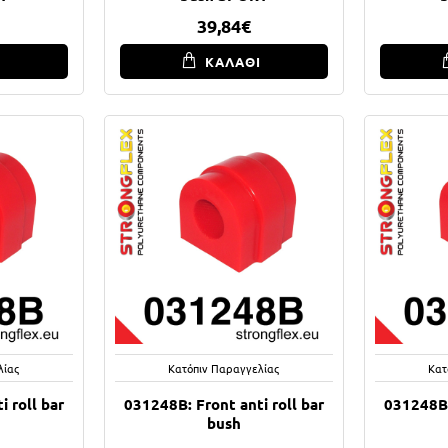
39,84€
Ι
ΚΑΛΑΘΙ
λίας
Κατόπιν Παραγγελίας
Κατ
 roll bar
031248B: Front anti roll bar
031248B:
bush