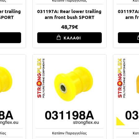
r trailing
031197A: Rear lower trailing
031197A: 
 SPORT
arm front bush SPORT
arm f
48,79€
Ι
ΚΑΛΑΘΙ
λίας
Κατόπιν Παραγγελίας
Κατ