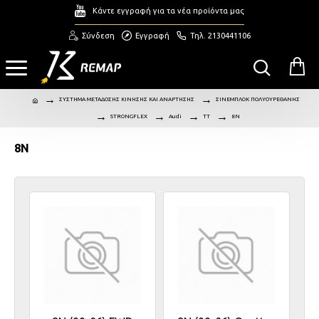
Κάντε εγγραφή για τα νέα προϊόντα μας
Σύνδεση
Εγγραφή
Τηλ. 2130441106
ΣΥΣΤΗΜΑ ΜΕΤΑΔΟΣΗΣ ΚΙΝΗΣΗΣ ΚΑΙ ΑΝΑΡΤΗΣΗΣ
ΣΙΝΕΜΠΛΟΚ ΠΟΛΥΟΥΡΕΘΑΝΗΣ
STRONGFLEX
Audi
TT
8N
8N