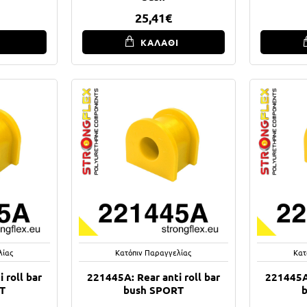
25,41€
Ι
ΚΑΛΑΘΙ
λίας
Κατόπιν Παραγγελίας
Κατ
 roll bar
221445A: Rear anti roll bar
221445A:
T
bush SPORT