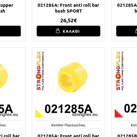
 upper
021285A: Front anti roll bar
021285A:
ush
bush SPORT
26,52€
Ι
ΚΑΛΑΘΙ
λίας
Κατόπιν Παραγγελίας
Κατ
 roll bar
021285A: Front anti roll bar
021285B: