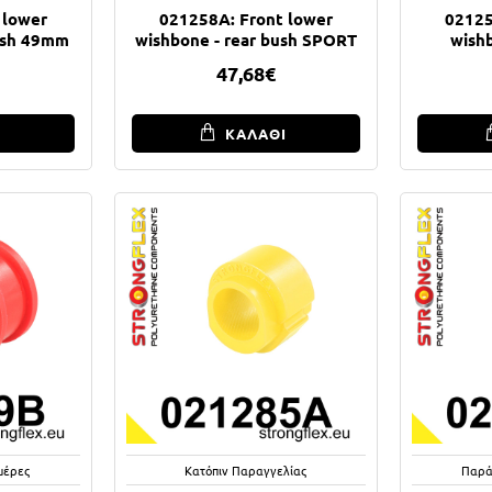
 lower
021258A: Front lower
02125
ush 49mm
wishbone - rear bush SPORT
wishb
47,68€
Ι
ΚΑΛΑΘΙ
μέρες
Κατόπιν Παραγγελίας
Παρά