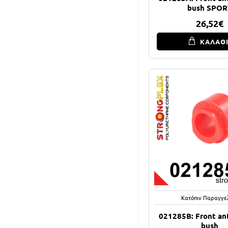
bush SPOR
26,52€
ΚΑΛΑΘ
Κατόπιν Παραγγε
021285B: Front anti
bush