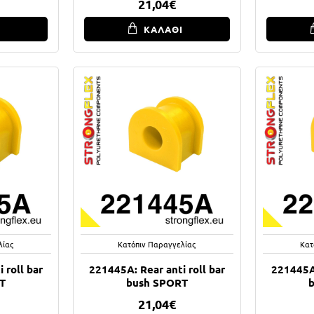
21,04€
Ι
ΚΑΛΑΘΙ
λίας
Κατόπιν Παραγγελίας
Κατ
 roll bar
221445A: Rear anti roll bar
221445A:
T
bush SPORT
21,04€