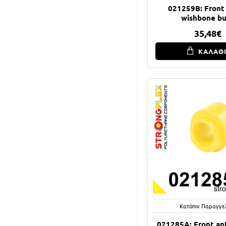
021259B: Front
wishbone b
35,48€
ΚΑΛΑΘ
Κατόπιν Παραγγε
021285A: Front anti