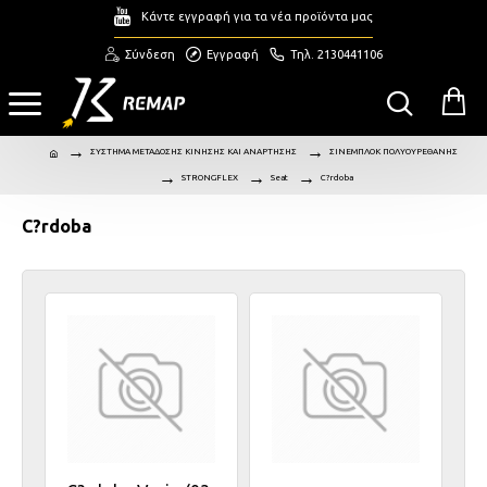
Κάντε εγγραφή για τα νέα προϊόντα μας
Σύνδεση
Εγγραφή
Τηλ. 2130441106
ΣΥΣΤΗΜΑ ΜΕΤΑΔΟΣΗΣ ΚΙΝΗΣΗΣ ΚΑΙ ΑΝΑΡΤΗΣΗΣ
ΣΙΝΕΜΠΛΟΚ ΠΟΛΥΟΥΡΕΘΑΝΗΣ
STRONGFLEX
Seat
C?rdoba
C?rdoba