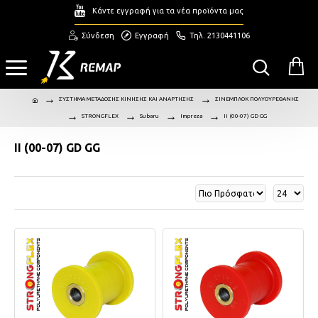
Κάντε εγγραφή για τα νέα προϊόντα μας
Σύνδεση
Εγγραφή
Τηλ. 2130441106
ΣΥΣΤΗΜΑ ΜΕΤΑΔΟΣΗΣ ΚΙΝΗΣΗΣ ΚΑΙ ΑΝΑΡΤΗΣΗΣ
ΣΙΝΕΜΠΛΟΚ ΠΟΛΥΟΥΡΕΘΑΝΗΣ
STRONGFLEX
Subaru
Impreza
II (00-07) GD GG
II (00-07) GD GG