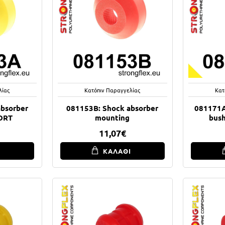
λίας
Κατόπιν Παραγγελίας
Κατ
bsorber
081153B: Shock absorber
081171A:
ORT
mounting
bus
11,07€
Ι
ΚΑΛΑΘΙ