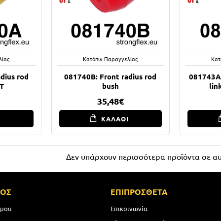
λίας
Κατόπιν Παραγγελίας
Κατ
dius rod
081740B: Front radius rod
081743A:
T
bush
li
35,48€
Ι
ΚΑΛΑΘΙ
Δεν υπάρχουν περισσότερα προϊόντα σε αυ
ΜΟΣ
ΕΠΙΠΡΟΣΘΕΤΑ
 μου
Επικοινωνία