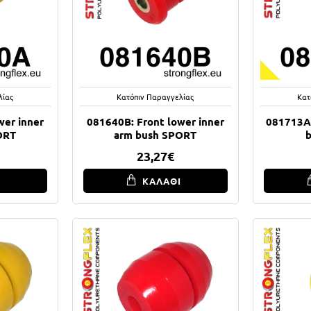
λίας
Κατόπιν Παραγγελίας
Κατ
wer inner
081640B: Front lower inner
081713A:
ORT
arm bush SPORT
23,27€
Ι
ΚΑΛΑΘΙ