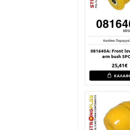
Κατόπιν Παραγγε
081640A: Front lo
arm bush SP
25,41€
ΚΑΛΑΘ