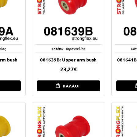
λίας
Κατόπιν Παραγγελίας
Κατ
arm bush
081639B: Upper arm bush
081641B:
23,27€
Ι
ΚΑΛΑΘΙ