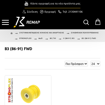
Κάντε εγγραφή για τα νέα προϊόντα μας
Σύνδεση
Εγγραφή
Τηλ. 2130441106
ΣΥΣΤΗΜΑ ΜΕΤΑΔΟΣΗΣ ΚΙΝΗΣΗΣ ΚΑΙ ΑΝΑΡΤΗΣΗΣ
ΣΙΝΕΜΠΛΟΚ ΠΟΛΥΟΥΡΕΘΑΝΗΣ
STRONGFLEX
Audi
80 / 90
II (86-91) B3
B3 (86-91) FWD
B3 (86-91) FWD