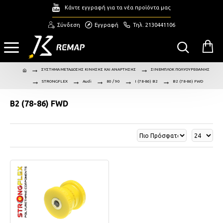
Κάντε εγγραφή για τα νέα προϊόντα μας
Σύνδεση
Εγγραφή
Τηλ. 2130441106
ΣΥΣΤΗΜΑ ΜΕΤΑΔΟΣΗΣ ΚΙΝΗΣΗΣ ΚΑΙ ΑΝΑΡΤΗΣΗΣ
ΣΙΝΕΜΠΛΟΚ ΠΟΛΥΟΥΡΕΘΑΝΗΣ
STRONGFLEX
Audi
80 / 90
I (78-86) B2
B2 (78-86) FWD
B2 (78-86) FWD