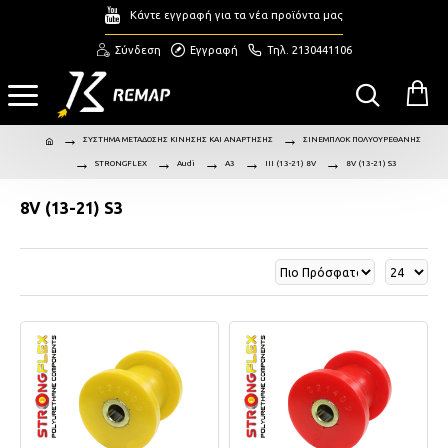
Κάντε εγγραφή για τα νέα προϊόντα μας
Σύνδεση
Εγγραφή
Τηλ. 2130441106
ΣΥΣΤΗΜΑ ΜΕΤΑΔΟΣΗΣ ΚΙΝΗΣΗΣ ΚΑΙ ΑΝΑΡΤΗΣΗΣ
ΣΙΝΕΜΠΛΟΚ ΠΟΛΥΟΥΡΕΘΑΝΗΣ
STRONGFLEX
Audi
A3
III (13-21) 8V
8V (13-21) S3
8V (13-21) S3