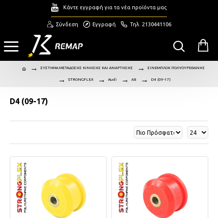
Κάντε εγγραφή για τα νέα προϊόντα μας
Σύνδεση
Εγγραφή
Τηλ. 2130441106
ΣΥΣΤΗΜΑ ΜΕΤΑΔΟΣΗΣ ΚΙΝΗΣΗΣ ΚΑΙ ΑΝΑΡΤΗΣΗΣ
ΣΙΝΕΜΠΛΟΚ ΠΟΛΥΟΥΡΕΘΑΝΗΣ
STRONGFLEX
Audi
A8
D4 (09-17)
D4 (09-17)