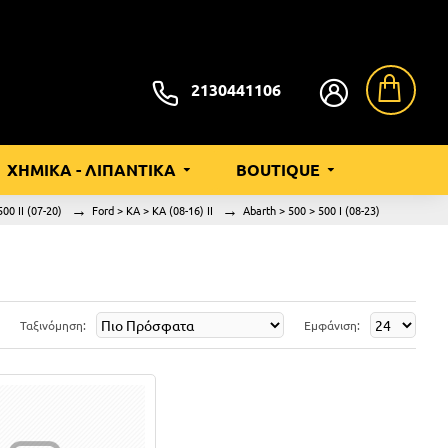
2130441106
ΧΗΜΙΚΑ - ΛΙΠΑΝΤΙΚΑ
BOUTIQUE
500 II (07-20)
Ford > KA > KA (08-16) II
Abarth > 500 > 500 I (08-23)
Ταξινόμηση:
Εμφάνιση: