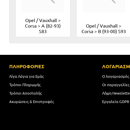
Opel / Vauxhall >
Corsa > A (82-93)
Opel / Vauxhall >
S83
Corsa > B (93-00) S93
ΠΛΗΡΟΦΟΡΙΕΣ
ΛΟΓΑΡΙΑΣ
Λίγα Λόγια για Εμάς
Ο λογαριασμός
Τρόποι Πληρωμής
Οι παραγγελίες
Τρόποι Αποστολής
Λήψη Newslette
Ακυρώσεις & Επιστροφές
Εργαλεία GDPR