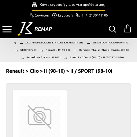
Κάντε εγγραφή για τα νέα προϊόντα μας
Σύνδεση
Εγγραφή
Τηλ. 2130441106
ΣΥΣΤΗΜΑ ΜΕΤΑΔΟΣΗΣ ΚΙΝΗΣΗΣ ΚΑΙ ΑΝΑΡΤΗΣΗΣ
ΣΙΝΕΜΠΛΟΚ ΠΟΛΥΟΥΡΕΘΑΝΗΣ
STRONGFLEX
Renault > 19 (93-01)
Renault > Thalia > Thalia I / Symbol (99-08)
Renault > Mégane > I (95-02)
Renault > Clio > II (98-10) > II / SPORT (98-10)
Renault > Clio > II (98-10) > II / SPORT (98-10)