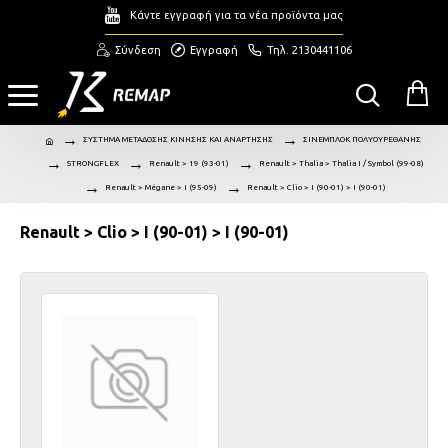
Κάντε εγγραφή για τα νέα προϊόντα μας
Σύνδεση
Εγγραφή
Τηλ. 2130441106
ΣΥΣΤΗΜΑ ΜΕΤΑΔΟΣΗΣ ΚΙΝΗΣΗΣ ΚΑΙ ΑΝΑΡΤΗΣΗΣ
ΣΙΝΕΜΠΛΟΚ ΠΟΛΥΟΥΡΕΘΑΝΗΣ
STRONGFLEX
Renault > 19 (93-01)
Renault > Thalia > Thalia I / Symbol (99-08)
Renault > Mégane > I (95-09)
Renault > Clio > I (90-01) > I (90-01)
Renault > Clio > I (90-01) > I (90-01)