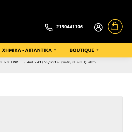
2130441106
ΧΗΜΙΚΑ - ΛΙΠΑΝΤΙΚΑ
BOUTIQUE
) 8L > 8L FWD
Audi > A3 / S3 / RS3 > I (96-03) 8L > 8L Quattro