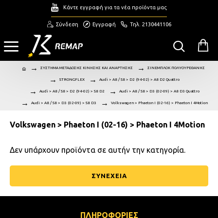
Κάντε εγγραφή για τα νέα προϊόντα μας
Σύνδεση
Εγγραφή
Τηλ. 2130441106
ΣΥΣΤΗΜΑ ΜΕΤΑΔΟΣΗΣ ΚΙΝΗΣΗΣ ΚΑΙ ΑΝΑΡΤΗΣΗΣ
ΣΙΝΕΜΠΛΟΚ ΠΟΛΥΟΥΡΕΘΑΝΗΣ
STRONGFLEX
Audi > A8 / S8 > D2 (94-02) > A8 D2 Quattro
Audi > A8 / S8 > D2 (94-02) > S8 D2
Audi > A8 / S8 > D3 (02-09) > A8 D3 Quattro
Audi > A8 / S8 > D3 (02-09) > S8 D3
Volkswagen > Phaeton I (02-16) > Phaeton I 4Motion
Volkswagen > Phaeton I (02-16) > Phaeton I 4Motion
Δεν υπάρχουν προϊόντα σε αυτήν την κατηγορία.
ΣΥΝΕΧΕΙΑ
ΠΛΗΡΟΦΟΡΙΕΣ