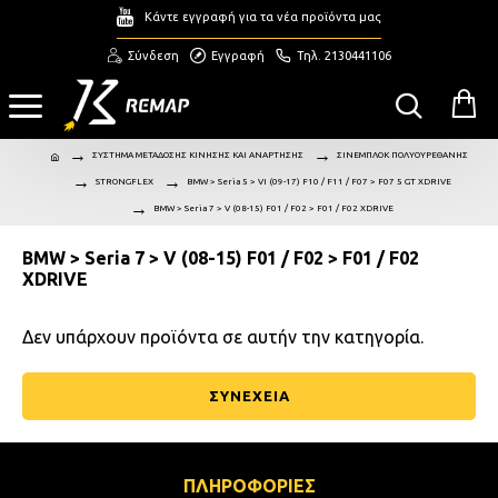
Κάντε εγγραφή για τα νέα προϊόντα μας
Σύνδεση
Εγγραφή
Τηλ. 2130441106
ΣΥΣΤΗΜΑ ΜΕΤΑΔΟΣΗΣ ΚΙΝΗΣΗΣ ΚΑΙ ΑΝΑΡΤΗΣΗΣ
ΣΙΝΕΜΠΛΟΚ ΠΟΛΥΟΥΡΕΘΑΝΗΣ
STRONGFLEX
BMW > Seria 5 > VI (09-17) F10 / F11 / F07 > F07 5 GT XDRIVE
BMW > Seria 7 > V (08-15) F01 / F02 > F01 / F02 XDRIVE
BMW > Seria 7 > V (08-15) F01 / F02 > F01 / F02
XDRIVE
Δεν υπάρχουν προϊόντα σε αυτήν την κατηγορία.
ΣΥΝΕΧΕΙΑ
ΠΛΗΡΟΦΟΡΙΕΣ