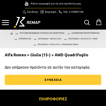
Κάντε εγγραφή για τα νέα προϊόντα μας
Σύνδεση
Εγγραφή
Τηλ. 2130441106
ΣΥΣΤΗΜΑ ΜΕΤΑΔΟΣΗΣ ΚΙΝΗΣΗΣ ΚΑΙ ΑΝΑΡΤΗΣΗΣ
ΣΙΝΕΜΠΛΟΚ ΠΟΛΥΟΥΡΕΘΑΝΗΣ
STRONGFLEX
Alfa Romeo > Stelvio (16-)
Alfa Romeo > Giulia (15-) > RWD
Alfa Romeo > Giulia (15-) > AWD Quadrifoglio
Alfa Romeo > Giulia (15-) > AWD Quadrifoglio
Δεν υπάρχουν προϊόντα σε αυτήν την κατηγορία.
ΣΥΝΕΧΕΙΑ
ΠΛΗΡΟΦΟΡΙΕΣ