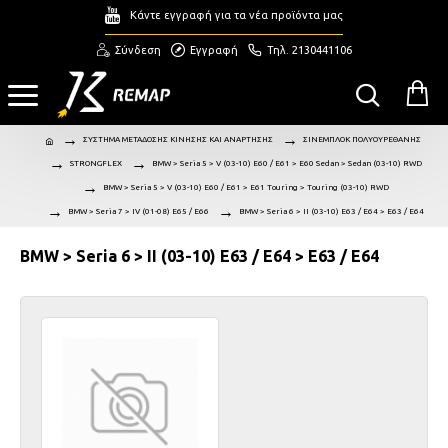
Κάντε εγγραφή για τα νέα προϊόντα μας
Σύνδεση
Εγγραφή
Τηλ. 2130441106
ΣΥΣΤΗΜΑ ΜΕΤΑΔΟΣΗΣ ΚΙΝΗΣΗΣ ΚΑΙ ΑΝΑΡΤΗΣΗΣ
ΣΙΝΕΜΠΛΟΚ ΠΟΛΥΟΥΡΕΘΑΝΗΣ
STRONGFLEX
BMW > Seria 5 > V (03-10) E60 / E61 > E60 Sedan > Sedan (03-10) RWD
BMW > Seria 5 > V (03-10) E60 / E61 > E61 Touring > Touring (03-10) RWD
BMW > Seria 7 > IV (01-08) E65 / E66
BMW > Seria 6 > II (03-10) E63 / E64 > E63 / E64
BMW > Seria 6 > II (03-10) E63 / E64 > E63 / E64