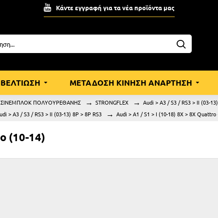
Κάντε εγγραφή για τα νέα προϊόντα μας
ΒΕΛΤΙΩΣΗ
ΜΕΤΑΔΟΣΗ ΚΙΝΗΣΗ ΑΝΑΡΤΗΣΗ
ΣΙΝΕΜΠΛΟΚ ΠΟΛΥΟΥΡΕΘΑΝΗΣ
STRONGFLEX
Audi > A3 / S3 / RS3 > II (03-13
udi > A3 / S3 / RS3 > II (03-13) 8P > 8P RS3
Audi > A1 / S1 > I (10-18) 8X > 8X Quattro 
ro (10-14)