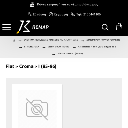
Κάντε εγγραφή για τα νέα προϊόντα μας
Σύνδεση
Εγγραφή
Τηλ. 2130441106
ΣΥΣΤΗΜΑ ΜΕΤΑΔΟΣΗΣ ΚΙΝΗΣΗΣ ΚΑΙ ΑΝΑΡΤΗΣΗΣ
ΣΙΝΕΜΠΛΟΚ ΠΟΛΥΟΥΡΕΘΑΝΗΣ
STRONGFLEX
Saab > 9000 (85-98)
Alfa Romeo > 164 (87-98) type 168
Fiat > Croma > I (85-96)
Fiat > Croma > I (85-96)