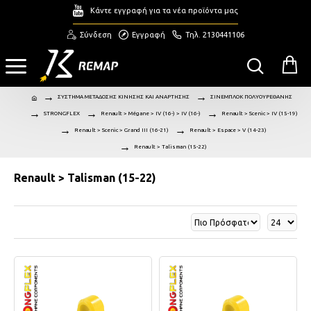
Κάντε εγγραφή για τα νέα προϊόντα μας
Σύνδεση
Εγγραφή
Τηλ. 2130441106
ΣΥΣΤΗΜΑ ΜΕΤΑΔΟΣΗΣ ΚΙΝΗΣΗΣ ΚΑΙ ΑΝΑΡΤΗΣΗΣ
ΣΙΝΕΜΠΛΟΚ ΠΟΛΥΟΥΡΕΘΑΝΗΣ
STRONGFLEX
Renault > Mégane > IV (16-) > IV (16-)
Renault > Scenic > IV (15-19)
Renault > Scenic > Grand III (16-21)
Renault > Espace > V (14-23)
Renault > Talisman (15-22)
Renault > Talisman (15-22)