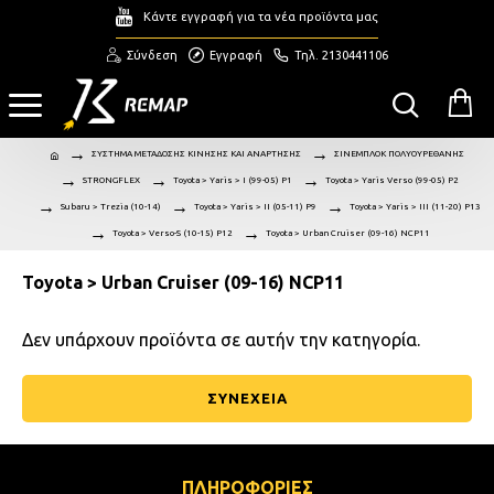
Κάντε εγγραφή για τα νέα προϊόντα μας
Σύνδεση
Εγγραφή
Τηλ. 2130441106
ΣΥΣΤΗΜΑ ΜΕΤΑΔΟΣΗΣ ΚΙΝΗΣΗΣ ΚΑΙ ΑΝΑΡΤΗΣΗΣ
ΣΙΝΕΜΠΛΟΚ ΠΟΛΥΟΥΡΕΘΑΝΗΣ
STRONGFLEX
Toyota > Yaris > I (99-05) P1
Toyota > Yaris Verso (99-05) P2
Subaru > Trezia (10-14)
Toyota > Yaris > II (05-11) P9
Toyota > Yaris > III (11-20) P13
Toyota > Verso-S (10-15) P12
Toyota > Urban Cruiser (09-16) NCP11
Toyota > Urban Cruiser (09-16) NCP11
Δεν υπάρχουν προϊόντα σε αυτήν την κατηγορία.
ΣΥΝΕΧΕΙΑ
ΠΛΗΡΟΦΟΡΙΕΣ