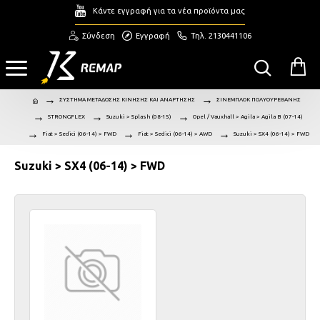
Κάντε εγγραφή για τα νέα προϊόντα μας
Σύνδεση
Εγγραφή
Τηλ. 2130441106
ΣΥΣΤΗΜΑ ΜΕΤΑΔΟΣΗΣ ΚΙΝΗΣΗΣ ΚΑΙ ΑΝΑΡΤΗΣΗΣ
ΣΙΝΕΜΠΛΟΚ ΠΟΛΥΟΥΡΕΘΑΝΗΣ
STRONGFLEX
Suzuki > Splash (08-15)
Opel / Vauxhall > Agila > Agila B (07-14)
Fiat > Sedici (06-14) > FWD
Fiat > Sedici (06-14) > AWD
Suzuki > SX4 (06-14) > FWD
Suzuki > SX4 (06-14) > FWD