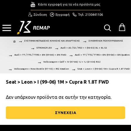
Κάντε εγγραφή για τα νέα προϊόντα μας
Σύνδεση
Εγγραφή
Τηλ. 2130441106
ΣΥΣΤΗΜΑ ΜΕΤΑΔΟΣΗΣ ΚΙΝΗΣΗΣ ΚΑΙ ΑΝΑΡΤΗΣΗΣ
ΣΙΝΕΜΠΛΟΚ ΠΟΛΥΟΥΡΕΘΑΝΗΣ
STRONGFLEX
Audi > A3 / S3 / RS3 > I (96-03) 8L > 8L S3
Audi > TT / TTS / TTRS > 8N (99-06) > 8N FWD
Audi > TT / TTS / TTRS > 8N (99-06) > 8N Quattro
Volkswagen > Golf > IV (97-06) 1J > 1J (01-04) R32
Volkswagen > New Beetle (97-10) > RSi 4motion
Seat > Leon > I (99-06) 1M > Cupra R 1.8T FWD
Seat > Leon > I (99-06) 1M > Cupra R 1.8T FWD
Δεν υπάρχουν προϊόντα σε αυτήν την κατηγορία.
ΣΥΝΕΧΕΙΑ