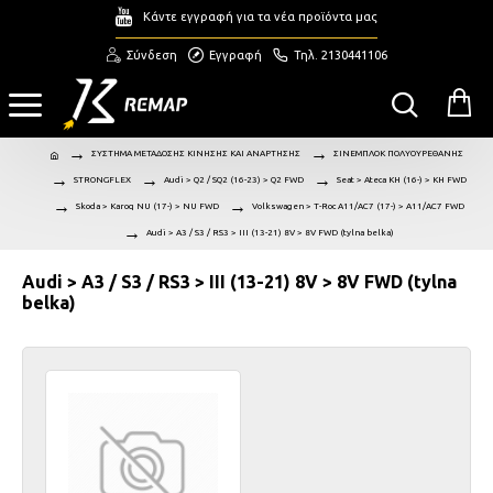
Κάντε εγγραφή για τα νέα προϊόντα μας
Σύνδεση
Εγγραφή
Τηλ. 2130441106
ΣΥΣΤΗΜΑ ΜΕΤΑΔΟΣΗΣ ΚΙΝΗΣΗΣ ΚΑΙ ΑΝΑΡΤΗΣΗΣ
ΣΙΝΕΜΠΛΟΚ ΠΟΛΥΟΥΡΕΘΑΝΗΣ
STRONGFLEX
Audi > Q2 / SQ2 (16-23) > Q2 FWD
Seat > Ateca KH (16-) > KH FWD
Skoda > Karoq NU (17-) > NU FWD
Volkswagen > T-Roc A11/AC7 (17-) > A11/AC7 FWD
Audi > A3 / S3 / RS3 > III (13-21) 8V > 8V FWD (tylna belka)
Audi > A3 / S3 / RS3 > III (13-21) 8V > 8V FWD (tylna
belka)