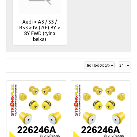
Audi > A3 / S3 /
RS3 > IV (20-) 8Y >
8Y FWD (tylna
belka)