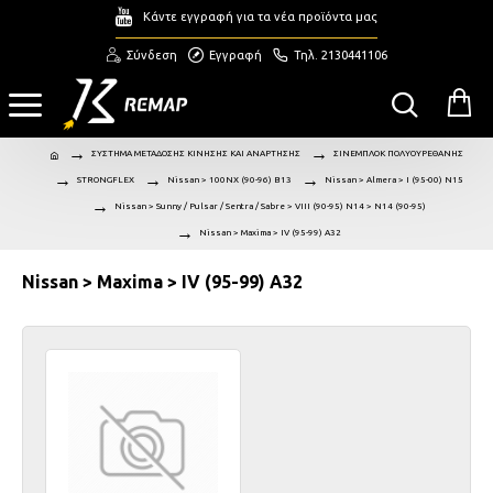
Κάντε εγγραφή για τα νέα προϊόντα μας
Σύνδεση
Εγγραφή
Τηλ. 2130441106
ΣΥΣΤΗΜΑ ΜΕΤΑΔΟΣΗΣ ΚΙΝΗΣΗΣ ΚΑΙ ΑΝΑΡΤΗΣΗΣ
ΣΙΝΕΜΠΛΟΚ ΠΟΛΥΟΥΡΕΘΑΝΗΣ
STRONGFLEX
Nissan > 100NX (90-96) B13
Nissan > Almera > I (95-00) N15
Nissan > Sunny / Pulsar / Sentra / Sabre > VIII (90-95) N14 > N14 (90-95)
Nissan > Maxima > IV (95-99) A32
Nissan > Maxima > IV (95-99) A32