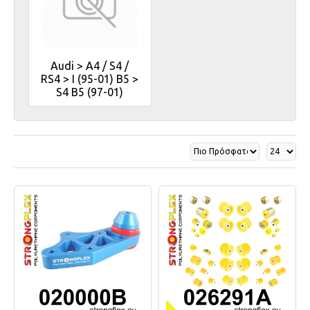
Audi > A4 / S4 /
RS4 > I (95-01) B5 >
S4 B5 (97-01)